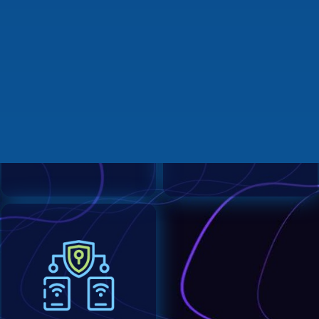
帐密加密
阻绝黑客
单一帐号密码保存采
有动态密码变更防御
用三层不同加密金钥
骇客或木马病毒的入
封存
侵