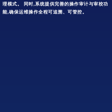
理模式。 同时,系统提供完善的操作审计与审校功
能,确保运维操作全程可追溯、可管控。
统一入口,集中管控
构建统一的特权帐号访问入口,实现对所有
特权帐号的主动发现与集中管理,确保管理
无盲区。