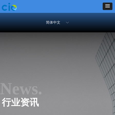
简体中文
ꀅ
News.
行业资讯