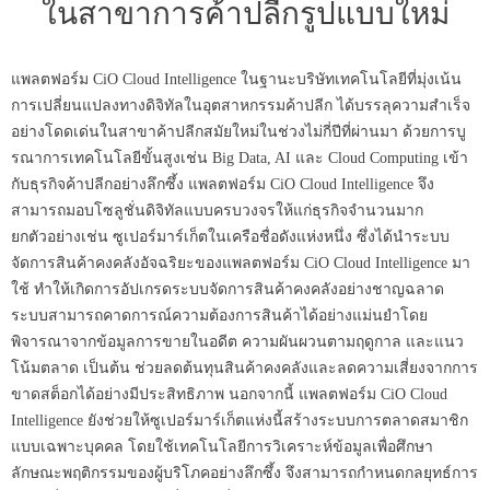
ในสาขาการค้าปลีกรูปแบบใหม่
แพลตฟอร์ม CiO Cloud Intelligence ในฐานะบริษัทเทคโนโลยีที่มุ่งเน้น
การเปลี่ยนแปลงทางดิจิทัลในอุตสาหกรรมค้าปลีก ได้บรรลุความสำเร็จ
อย่างโดดเด่นในสาขาค้าปลีกสมัยใหม่ในช่วงไม่กี่ปีที่ผ่านมา ด้วยการบู
รณาการเทคโนโลยีขั้นสูงเช่น Big Data, AI และ Cloud Computing เข้า
กับธุรกิจค้าปลีกอย่างลึกซึ้ง แพลตฟอร์ม CiO Cloud Intelligence จึง
สามารถมอบโซลูชั่นดิจิทัลแบบครบวงจรให้แก่ธุรกิจจำนวนมาก
ยกตัวอย่างเช่น ซูเปอร์มาร์เก็ตในเครือชื่อดังแห่งหนึ่ง ซึ่งได้นำระบบ
จัดการสินค้าคงคลังอัจฉริยะของแพลตฟอร์ม CiO Cloud Intelligence มา
ใช้ ทำให้เกิดการอัปเกรดระบบจัดการสินค้าคงคลังอย่างชาญฉลาด
ระบบสามารถคาดการณ์ความต้องการสินค้าได้อย่างแม่นยำโดย
พิจารณาจากข้อมูลการขายในอดีต ความผันผวนตามฤดูกาล และแนว
โน้มตลาด เป็นต้น ช่วยลดต้นทุนสินค้าคงคลังและลดความเสี่ยงจากการ
ขาดสต็อกได้อย่างมีประสิทธิภาพ นอกจากนี้ แพลตฟอร์ม CiO Cloud
Intelligence ยังช่วยให้ซูเปอร์มาร์เก็ตแห่งนี้สร้างระบบการตลาดสมาชิก
แบบเฉพาะบุคคล โดยใช้เทคโนโลยีการวิเคราะห์ข้อมูลเพื่อศึกษา
ลักษณะพฤติกรรมของผู้บริโภคอย่างลึกซึ้ง จึงสามารถกำหนดกลยุทธ์การ