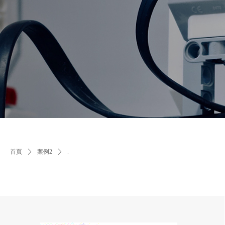
首頁
ꄲ
案例2
ꄲ
.