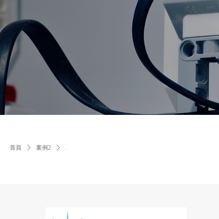
首頁
ꄲ
案例2
ꄲ
.