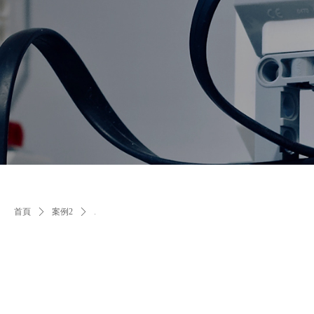
首頁
ꄲ
案例2
ꄲ
.